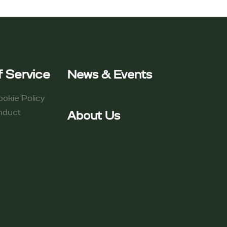
 Service​
News & Events
ookie Policy
duct​
About Us