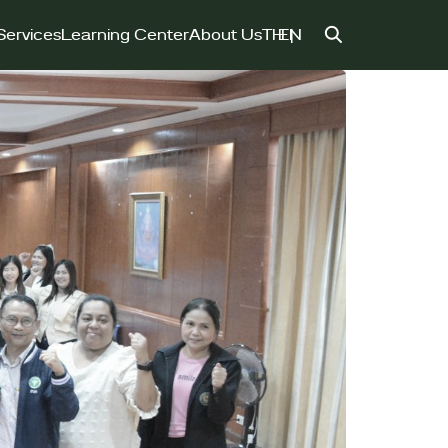
Services
Learning Center
About Us
TH
EN