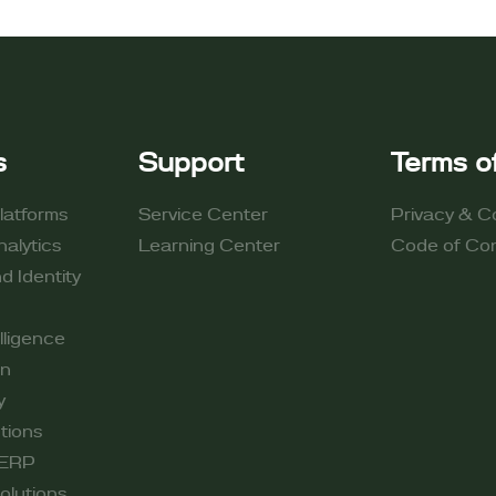
s
Support
Terms of
latforms
Service Center
Privacy & C
alytics
Learning Center
Code of Con
d Identity
lligence
on
y
tions
 ERP
olutions