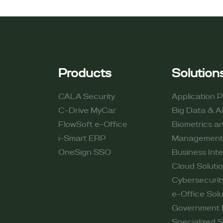
Products
Solution
CALA Security
Application P
C-Drive MyCar
Big Data & An
FlowSoft e-Office
Biometrics an
i-Smart ERP
Management
OneSign SSO
Business Inte
Cloud Soluti
Cybersecurit
e-Office Solu
Government
Specialized S