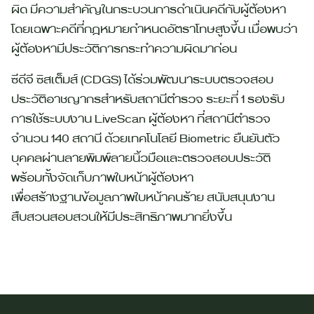
ผิด มีความสำคัญในกระบวนการดำเนินคดีกับผู้ต้องหา
โดยเฉพาะคดีที่กฎหมายกำหนดอัตราโทษสูงขึ้น เมื่อพบว่า
ผู้ต้องหามีประวัติการกระทำความผิดมาก่อน
ซีดีจี ซิสเต็มส์
(CDGS)
ได้ร่วมพัฒนาระบบตรวจสอบ
ประวัติอาชญากรสำหรับสถานีตำรวจ ระยะที่
1
รองรับ
การใช้ระบบงาน
LiveScan
ผู้ต้องหา ที่สถานีตำรวจ
จำนวน 140 สถานี
ด้วยเทคโนโลยี
Biometric
ยืนยันตัว
บุคคลผ่านลายพิมพ์ลายนิ้วมือและตรวจสอบประวัติ
พร้อมทั้งจัดเก็บภาพใบหน้าผู้ต้องหา
เพื่อสร้างฐานข้อมูลภาพใบหน้าคนร้าย สนับสนุนงาน
สืบสวนสอบสวนให้มีประสิทธิภาพมากยิ่งขึ้น