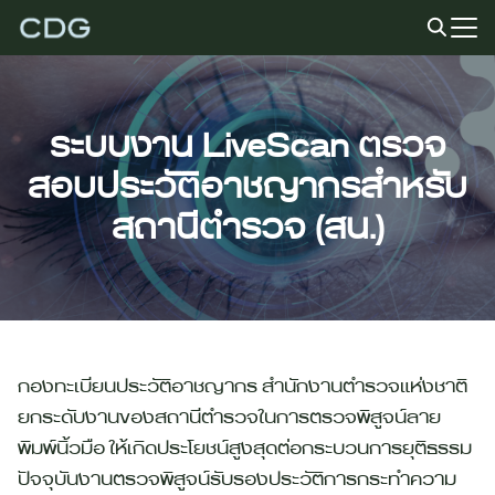
Skip
to
Search
content
for:
ระบบงาน LiveScan ตรวจ
สอบประวัติอาชญากรสำหรับ
สถานีตำรวจ (สน.)
กองทะเบียนประวัติอาชญากร สำนักงานตำรวจแห่งชาติ
ยกระดับงานของสถานีตำรวจในการตรวจพิสูจน์ลาย
พิมพ์นิ้วมือ ให้เกิดประโยชน์สูงสุดต่อกระบวนการยุติธรรม
ปัจจุบันงานตรวจพิสูจน์รับรองประวัติการกระทำความ