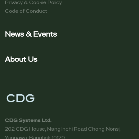
Privacy & Cookie Policy
Code of Conduct​
News & Events
About Us
CDG Systems Ltd.
202 CDG House, Nanglinchi Road Chong Nonsi,
Yannawa, Bangkok 10120