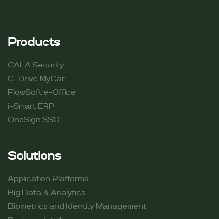
Products
CALA Security
C-Drive MyCar
FlowSoft e-Office
i-Smart ERP
OneSign SSO
Solutions
Application Platforms
Big Data & Analytics
Biometrics and Identity Management