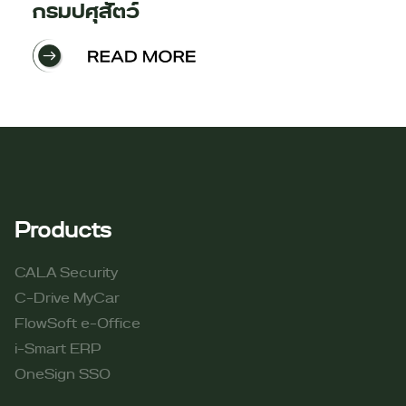
กรมปศุสัตว์
Products
CALA Security
C-Drive MyCar
FlowSoft e-Office
i-Smart ERP
OneSign SSO