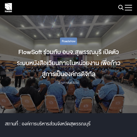
Skip
to
Search
content
for:
Roadshow
FlowSoft ร่วมกับ อบจ.สุพรรณบุรี เปิดตัว
ระบบหนังสือเวียนภายในหน่วยงาน เพื่อก้าว
สู่การเป็นองค์กรดิจิทัล
2 กุมภาพันธ์ 2024
สถานที่ : องค์การบริหารส่วนจังหวัดสุพรรณบุรี